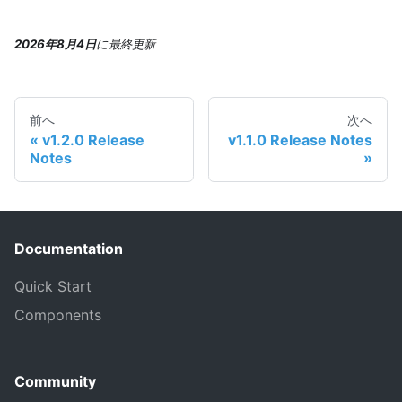
2026年8月4日
に
最終更新
前へ
次へ
v1.2.0 Release
v1.1.0 Release Notes
Notes
Documentation
Quick Start
Components
Community